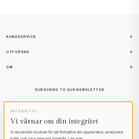
LÄS REPORTAGET
SE ALLA
SE ALLA
KUNDSERVICE
UTFORSKA
OM
SUBSCRIBE TO OUR NEWSLETTER
INSTAGRAM
FACEBOOK
PINTEREST
INTEGRITET
Vi värnar om din integritet
Vi använder cookies för att förbättra din upplevelse, analysera
trafik och visa relevant innehåll.
Läs mer