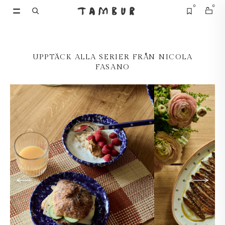
0
0
SE ALLA
SE ALLA
UPPTÄCK ALLA SERIER FRÅN NICOLA
FASANO