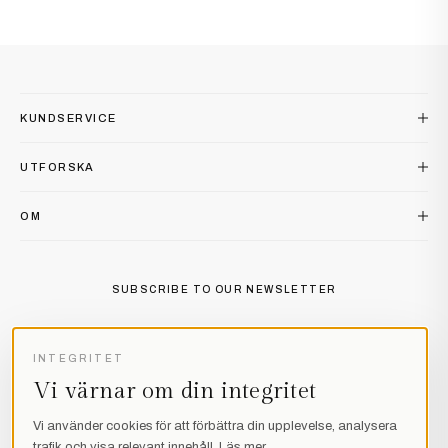
LÄS REPORTAGET
SE ALLA
SE ALLA
KUNDSERVICE
UTFORSKA
OM
SUBSCRIBE TO OUR NEWSLETTER
INSTAGRAM
FACEBOOK
PINTEREST
INTEGRITET
Vi värnar om din integritet
Vi använder cookies för att förbättra din upplevelse, analysera
trafik och visa relevant innehåll.
Läs mer