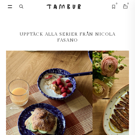
0
0
SE ALLA
SE ALLA
UPPTÄCK ALLA SERIER FRÅN NICOLA
FASANO